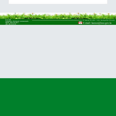
Array

(

    [type] => 2

    [message] => syntax error, unexpected '(' in /home/ssol
aogo/public_html/language/lo-LA/lo-LA.lib_joomla.ini on lin
e 243

    [file] => /home/ssolaogo/public_html/libraries/src/Lang
uage/LanguageHelper.php
