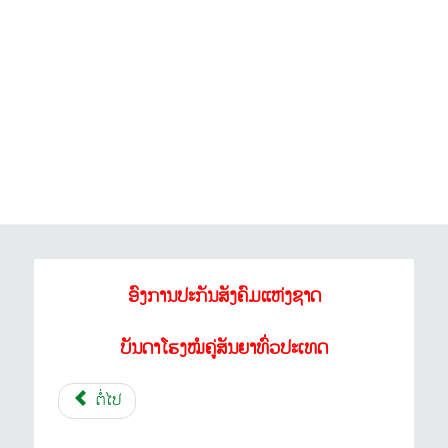
ອົງການປະກັນສັງຄົມແຫ່ງຊາດ
ບັນດາໂຮງໝໍຄູ່ສັນຍາທົ່ວປະເທດ
ຕໍ່ໄປ