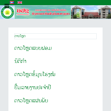
ດາວໂຫຼດ
ດາວໂຫຼດແບບຟອມ
ນິຕິກຳ
ດາວໂຫຼດ​ຂໍ້​ມູນ​ໂຮງ​ໝໍ
ປື້ມລາຍງານປະຈຳປີ
ດາວໂຫຼດແຜ່ນພັບ