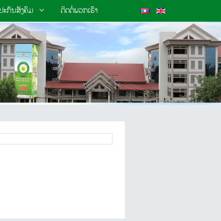
ະກັນສັງຄົມ
ຕິດຕໍ່ພວກເຮົາ