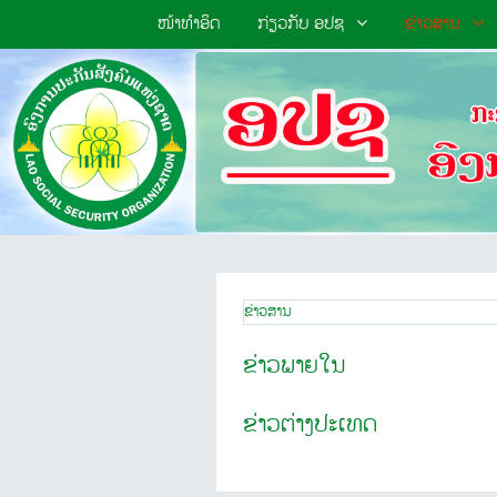
ໜ້າທຳອິດ
ກ່ຽວກັບ ອປຊ
ຂ່າວສານ
ຂ່າວສານ
ຂ່າວພາຍໃນ
ຂ່າວຕ່າງປະເທດ