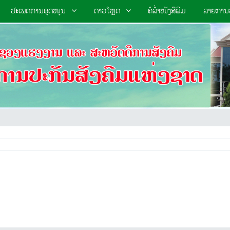
ປະເພດການອຸດໜູນ
ດາວໂຫຼດ
ຄໍລໍໍ່າໜັງສືພິມ
ລາຍການປ