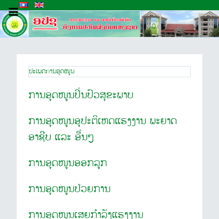
ປະເພດການອຸດໜູນ
ການອຸດໜູນປິ່ນປົວສຸຂະພາບ
ການອຸດໜູນອຸປະຕິເຫດແຮງງານ ພະຍາດ
ອາຊີບ ແລະ ອື່ນໆ
ການອຸດໜູນອອກລູກ
ການອຸດໜູນປ່ວຍການ
ການອຸດໜູນເສຍກຳລັງແຮງງານ