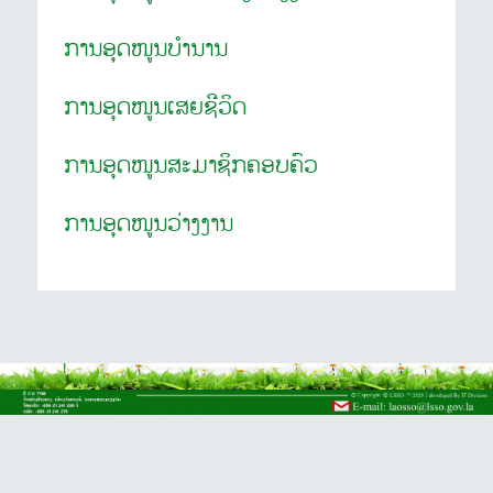
ການອຸດໜູນບຳນານ
ການອຸດໜູນເສຍຊີວິດ
ການອຸດໜູນສະມາຊິກຄອບຄົວ
ການອຸດໜູນວ່າງງານ